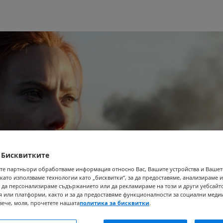
 Бисквитките
те партньори обработваме информация относно Вас, Вашите устройства и Ваше
 като използваме технологии като „бисквитки“, за да предоставяме, анализираме
и, да персонализираме съдържанието или да рекламираме на този и други уебсайт
 или платформи, както и за да предоставяме функционалности за социални медии
вече, моля, прочетете нашата
политика за бисквитки
.