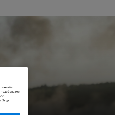
то онлайн
 и подобряваме
ове,
. За да