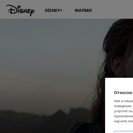
DISNEY+
ФИЛМИ
Относно
Ние и наши
поведение,
услугите с
приложения
научите по