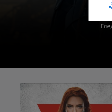
П
Гле