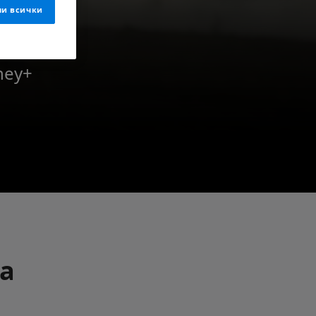
и всички
ney+
а