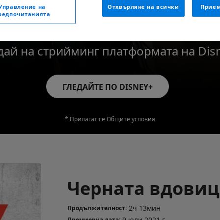
Управление на
Отхвърляне на всички
Прием
редпочитанията
дай на стрийминг платформата на Dis
ГЛЕДАЙТЕ ПО DISNEY+
* Прилагат се Общите условия
Черната вдовиц
2ч 13мин
Продължителност:
9 юли 2021 г.
Премиерна дата: