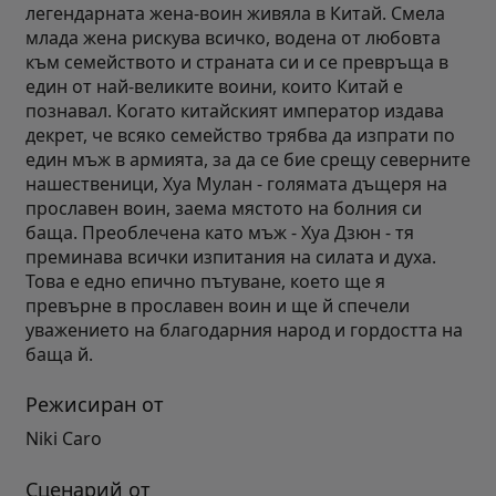
легендарната жена-воин живяла в Китай. Смела
млада жена рискува всичко, водена от любовта
към семейството и страната си и се превръща в
един от най-великите воини, които Китай е
познавал. Когато китайският император издава
декрет, че всяко семейство трябва да изпрати по
един мъж в армията, за да се бие срещу северните
нашественици, Хуа Мулан - голямата дъщеря на
прославен воин, заема мястото на болния си
баща. Преоблечена като мъж - Хуа Дзюн - тя
преминава всички изпитания на силата и духа.
Това е едно епично пътуване, което ще я
превърне в прославен воин и ще й спечели
уважението на благодарния народ и гордостта на
баща й.
Режисиран от
Niki Caro
Сценарий от