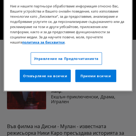
Вече в кината
Ние и нашите партньори обработваме информация относно Вас,
Вашите устройства и Вашето онлайн поведение, като използваме
технологии като „бисквитки“, за да предоставяме, анализираме и
подобряваме услугите си, да персонализираме съдържанието или да
ГЛЕДАЙТЕ ТРЕЙЛЪРА
рекламираме на този и други уебсайтове, приложения или
платформи, както и за да предоставяме функционалности за
социални медии. За да научите повече, моля, прочетете
нашата
политика за бисквитки
.
Мулан (2020)
Управление на Предпочитанията
Продължителност:
1ч 55мин
Отхвърляне на всички
Приеми всички
Премиерна дата:
11 септември 2020 г.
Жанр:
Екшън-приключенски, Драма,
Игрален
Във филма на Дисни - Мулан - известната
режисьорка Ники Каро пресъздава историята за