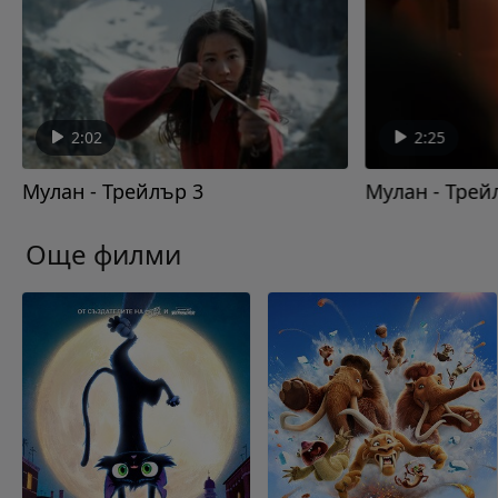
2:02
2:25
Мулан - Трейлър 3
Мулан - Трей
Още филми